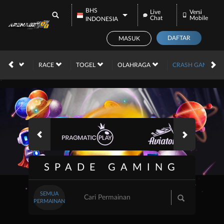
BHS
Live
Versi
Chat
Mobile
INDONESIA
DAFTAR
MASUK
CASINO
RACE
TOGEL
OLAHRAGA
CRASH GAME
`
SPADE GAMING
SEMUA
PERMAINAN