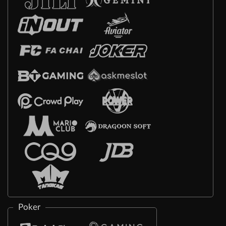
Poker