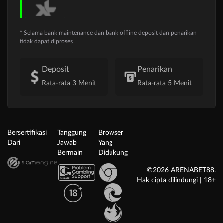
* Selama bank maintenance dan bank offline deposit dan penarikan
tidak dapat diproses
Deposit
Penarikan
Rata-rata 3 Menit
Rata-rata 5 Menit
Bersertifikasi
Tanggung
Browser
Dari
Jawab
Yang
Bermain
Didukung
©2026 ARENABET88.
Hak cipta dilindungi | 18+