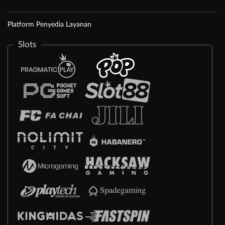
Platform Penyedia Layanan
Slots