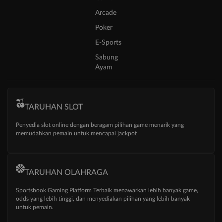
Arcade
Poker
E-Sports
Sabung
Ayam
TARUHAN SLOT
Penyedia slot online dengan beragam pilihan game menarik yang
memudahkan pemain untuk mencapai jackpot
TARUHAN OLAHRAGA
Sportsbook Gaming Platform Terbaik menawarkan lebih banyak game,
odds yang lebih tinggi, dan menyediakan pilihan yang lebih banyak
untuk pemain.