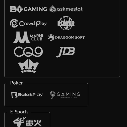
Poker
E-Sports