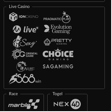
Live Casino
Race
Togel