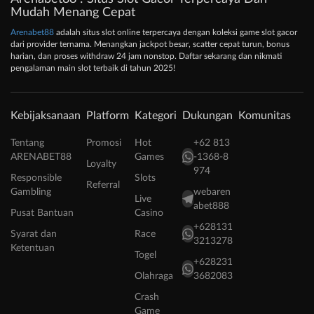
Mudah Menang Cepat
Arenabet88
adalah situs slot online terpercaya dengan koleksi game slot gacor
dari provider ternama. Menangkan jackpot besar, scatter cepat turun, bonus
harian, dan proses withdraw 24 jam nonstop. Daftar sekarang dan nikmati
pengalaman main slot terbaik di tahun 2025!
Kebijaksanaan
Platform
Kategori
Dukungan
Komunitas
Tentang
Promosi
Hot
+62 813
ARENABET88
Games
-1368-8
Loyalty
974
Responsible
Slots
Referral
Gambling
webaren
Live
abet888
Pusat Bantuan
Casino
+628131
Syarat dan
Race
3213278
Ketentuan
Togel
+628231
Olahraga
3682083
Crash
Game