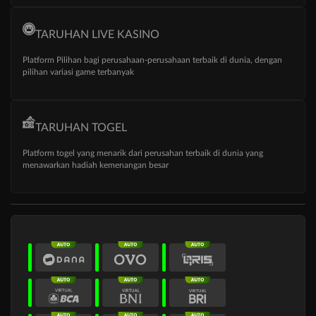
TARUHAN LIVE KASINO
Platform Pilihan bagi perusahaan-perusahaan terbaik di dunia, dengan
pilihan variasi game terbanyak
TARUHAN TOGEL
Platform togel yang menarik dari perusahan terbaik di dunia yang
menawarkan hadiah kemenangan besar