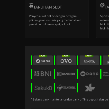
TARUHAN SLOT
T
Penyedia slot online dengan beragam
Sports
pilihan game menarik yang memudahkan
menawa
pemain untuk mencapai jackpot
lebih 
lebih 
* Selama bank maintenance dan bank offline deposit dan pen