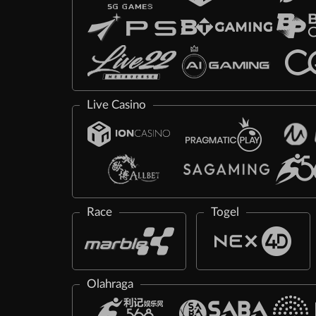
Live Casino
Race
Togel
Olahraga