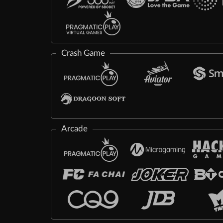
Crash Game
Arcade