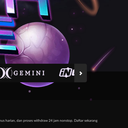
onus harian, dan proses withdraw 24 jam nonstop. Daftar sekarang