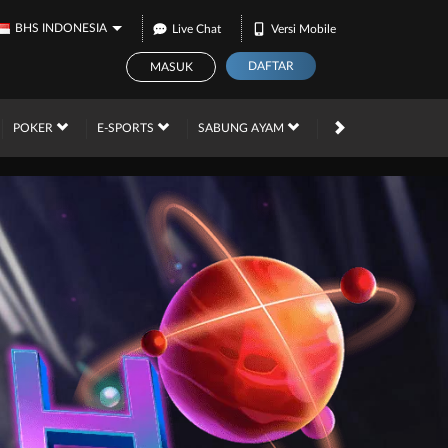
BHS INDONESIA
Live Chat
Versi Mobile
DAFTAR
MASUK
PROMOSI
POKER
E-SPORTS
SABUNG AYAM