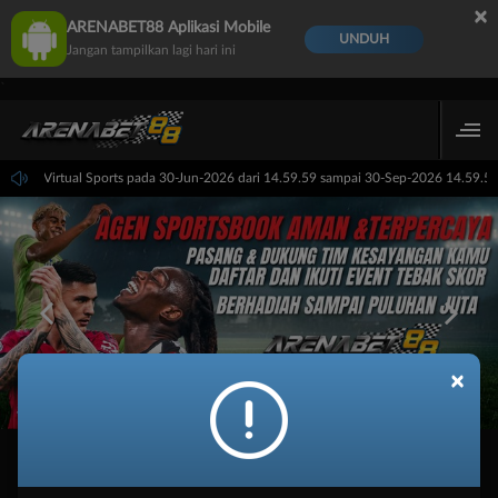
×
ARENABET88 Aplikasi Mobile
UNDUH
Jangan tampilkan lagi hari ini
`
al: PP Virtual Sports pada 30-Jun-2026 dari 14.59.59 sampai 30-Sep-2026 14.59.59.
×
JACKPOT
PLAY