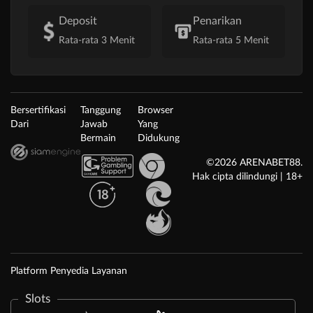
Deposit
Penarikan
Rata-rata 3 Menit
Rata-rata 5 Menit
Bersertifikasi
Tanggung
Browser
Dari
Jawab
Yang
Bermain
Didukung
©2026 ARENABET88.
Hak cipta dilindungi | 18+
Platform Penyedia Layanan
Slots