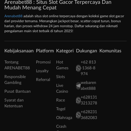
Arenabet88 : Situs Slot Gacor Terpercaya Dan
Mudah Menang Cepat
Arenabet88
adalah situs slot online terpercaya dengan koleksi game slot gacor
dari provider ternama. Menangkan jackpot besar, scatter cepat turun, bonus
harian, dan proses withdraw 24 jam nonstop. Daftar sekarang dan nikmati
pengalaman main slot terbaik di tahun 2025!
Kebijaksanaan
Platform
Kategori
Dukungan
Komunitas
Tentang
Promosi
Hot
+62 813
ARENABET88
Games
-1368-8
Loyalty
974
Responsible
Slots
Referral
Gambling
webaren
Live
abet888
Pusat Bantuan
Casino
+628131
Syarat dan
Race
3213278
Ketentuan
Togel
+628231
Olahraga
3682083
Crash