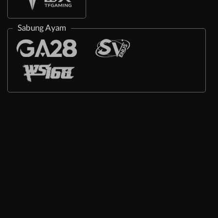
Sabung Ayam