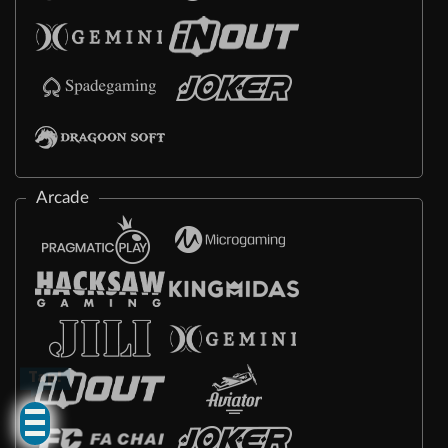
Arcade
Tap!